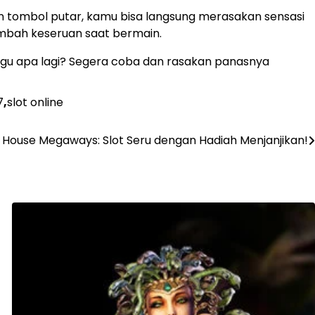
 tombol putar, kamu bisa langsung merasakan sensasi
ambah keseruan saat bermain.
unggu apa lagi? Segera coba dan rasakan panasnya
7
,
slot online
 House Megaways: Slot Seru dengan Hadiah Menjanjikan!