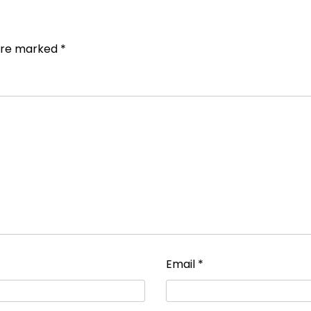
 are marked
*
Email
*