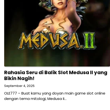
Rahasia Seru di Balik Slot Medusa II yang
Bikin Nagih!
September 4, 2025
OLE777 – Buat kamu yang doyan main game slot online
dengan tema mitologi, Medusa II…