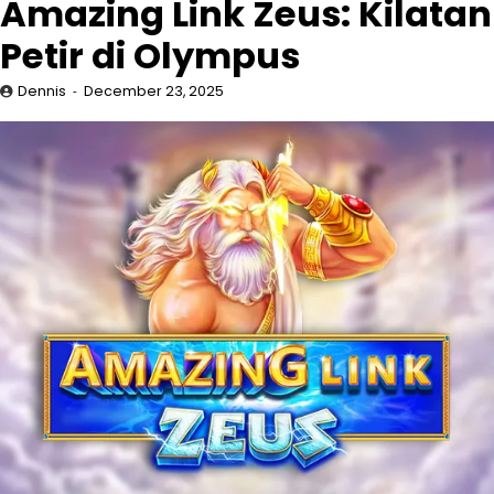
Amazing Link Zeus: Kilatan
Petir di Olympus
Dennis
December 23, 2025