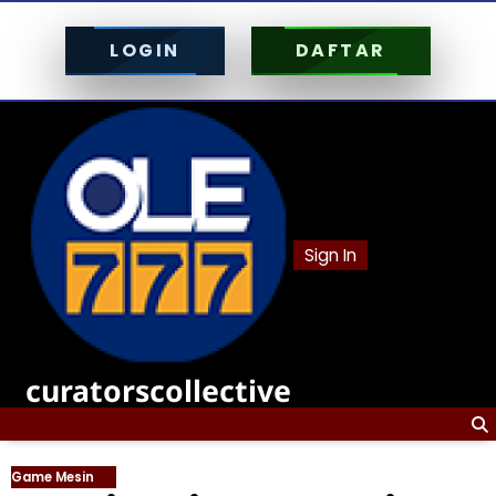
LOGIN
DAFTAR
Skip
to
content
Sign In
curatorscollective
Game Mesin