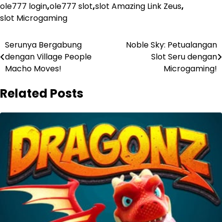
ole777 login
,
ole777 slot
,
slot Amazing Link Zeus
,
slot Microgaming
Post
Serunya Bergabung
Noble Sky: Petualangan
dengan Village People
Slot Seru dengan
navigation
Macho Moves!
Microgaming!
Related Posts