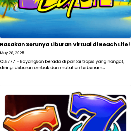
Rasakan Serunya Liburan Virtual di Beach Life!
May 28, 2025
OLE777 – Bayangkan berada di pantai tropis yang hangat,
diiringi deburan ombak dan matahari terbenam…