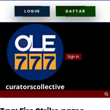
LOGIN
DAFTAR
Skip
to
content
Sign In
curatorscollective